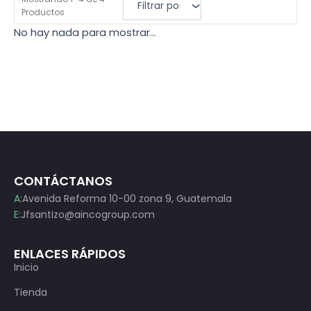
Q
.
Productos
1
0
No hay nada para mostrar...
0
0
0
.
.
0
0
.
CONTÁCTANOS
A:
Avenida Reforma 10-00 zona 9, Guatemala
E:
Jfsantizo@aincogroup.com
ENLACES RÁPIDOS
Inicio
Tienda