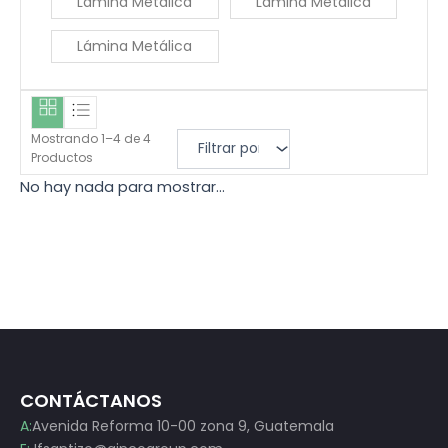
Lámina Metálica
Lámina Metálica
a
e
l
s
Lámina Metálica
e
:
r
Q
a
9
:
0
Mostrando
1
–
4
de
4
Q
.
Productos
1
0
No hay nada para mostrar...
0
0
0
.
.
0
0
.
CONTÁCTANOS
A:
Avenida Reforma 10-00 zona 9, Guatemala