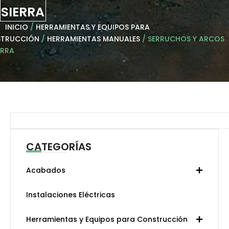
SIERRA
INICIO
/
HERRAMIENTAS Y EQUIPOS PARA
TRUCCIÓN
/
HERRAMIENTAS MANUALES
/ SERRUCHOS Y ARCOS
ERRA
Search
CATEGORÍAS
Acabados
Instalaciones Eléctricas
Herramientas y Equipos para Construcción