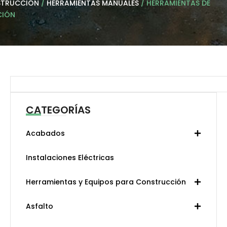
TRUCCIÓN
/
HERRAMIENTAS MANUALES
/ HERRAMIENTAS DE
CIÓN
Search
CATEGORÍAS
Acabados
Instalaciones Eléctricas
Herramientas y Equipos para Construcción
Asfalto