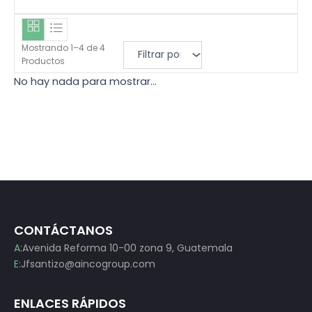
r
Q
a
9
:
0
Mostrando
1
–
4
de
4
Q
.
Productos
1
0
No hay nada para mostrar...
0
0
0
.
.
0
0
.
CONTÁCTANOS
A:
Avenida Reforma 10-00 zona 9, Guatemala
E:
Jfsantizo@aincogroup.com
ENLACES RÁPIDOS