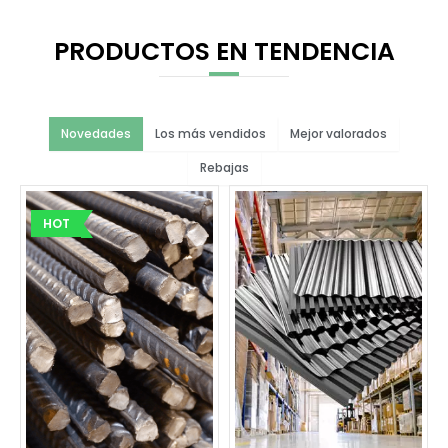
0
.
.
PRODUCTOS EN TENDENCIA
0
0
.
Novedades
Los más vendidos
Mejor valorados
Rebajas
HOT