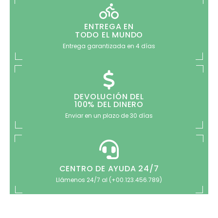
i
i
o
o
ENTREGA EN
TODO EL MUNDO
o
a
Entrega garantizada en 4 días
r
c
i
t
g
u
i
a
DEVOLUCIÓN DEL
n
l
100% DEL DINERO
a
e
Enviar en un plazo de 30 días
l
s
e
:
r
Q
a
9
CENTRO DE AYUDA 24/7
:
0
Llámenos 24/7 al (+00.123.456.789)
Q
.
1
0
0
0