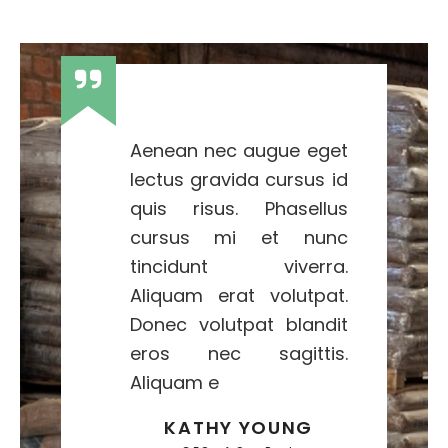
r
r
e
e
c
c
i
i
o
o
o
a
Aenean nec augue eget
r
c
lectus gravida cursus id
i
t
quis risus. Phasellus
g
u
cursus mi et nunc
i
a
tincidunt viverra.
n
l
a
e
Aliquam erat volutpat.
l
s
Donec volutpat blandit
e
:
eros nec sagittis.
r
Q
Aliquam e
a
9
:
0
KATHY YOUNG
Q
.