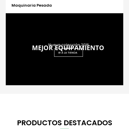
Maquinaria Pesada
Nueva colección 2016
MEJOR EQUIPAMIENTO
IR A LA TIENDA
PRODUCTOS DESTACADOS