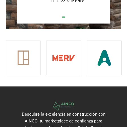
CEO of SunPark
1
0
0
0
0
.
.
0
0
.
Descubre la excelencia en construcción con
AINCO: tu marketplace de confianza para