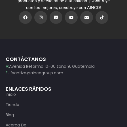
productos y servicios de alta calidad. ¡Construye
con los mejores, construye con AINCO!
F
I
L
Y
E
a
n
i
o
n
c
s
n
u
v
e
t
k
t
e
b
a
e
u
l
o
g
d
b
o
o
r
i
e
p
k
a
n
e
m
CONTÁCTANOS
A:
Avenida Reforma 10-00 zona 9, Guatemala
E:
Jfsantizo@aincogroup.com
ENLACES RÁPIDOS
Inicio
Tienda
Blog
Acerca De