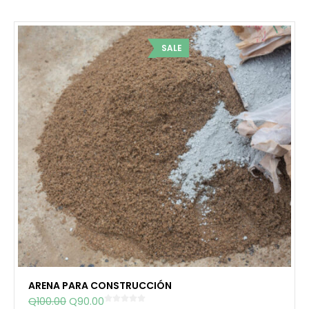
SALE
ARENA PARA CONSTRUCCIÓN
E
E
Q
100.00
Q
90.00